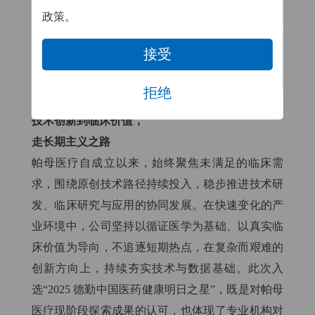
政策。
接受
拒绝
技术创新到临床价值，
走长期主义之路
帕母医疗自成立以来，始终聚焦未满足的临床需
求，围绕原创技术路径持续投入，稳步推进技术研
发、临床研究与应用的协同发展。在快速变化的产
业环境中，公司坚持以循证医学为基础、以真实临
床价值为导向，不追逐短期热点，在复杂而艰难的
创新方向上，持续夯实技术与数据基础。此次入
选“2025 德勤中国医药健康明日之星”，既是对帕母
医疗现阶段探索成果的认可，也体现了专业机构对