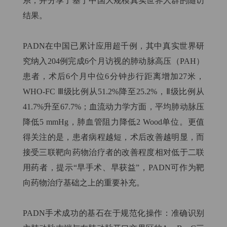
系，并分享了基于中国大规模真实世界人群的随访
结果。
PADN在中国已累计应用超千例，其中真实世界研
究纳入204例完成6个月访视的肺动脉高压（PAH）
患者，术后6个月中位6分钟步行距离增加27米，
WHO-FC Ⅲ级比例从51.2%降至25.2%，Ⅱ级比例从
41.7%升至67.7%；血流动力学方面，平均肺动脉压
降低5 mmHg，肺血管阻力降低2 Wood单位。更值
得关注的是，患者病程越短，术后改善越明显，而
接受三联靶向药物治疗者的改善程度相对低于二联
用药者，提示“早手术、早获益”，PADN可作为靶
向药物治疗基础之上的重要补充。
PADN手术成功的基石在于规范化操作：准确识别