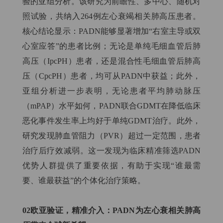
验的亚组分析。该研究为前瞻性、多中心、随机对
照试验，共纳入264例左心衰竭相关肺高压患者。
核心结论显示：PADN能够显著增加“右室主导或双
心室应答”的患者比例；无论是单纯毛细血管后肺
高压（IpcPH）患者，还是混合性毛细血管后肺高
压（CpcPH）患者，均可从PADN中获益；此外，
亚组分析进一步表明，无论患者平均肺动脉压
（mPAP）水平如何，PADN联合GDMT在降低临床
恶化事件发生率上均好于单纯GDMT治疗。此外，
研究发现肺血管阻力（PVR）超过一定范围，患者
治疗后疗效减弱。这一发现为临床精准筛选PADN
优势人群提供了重要依据，有助于实现“谁最需
要、谁最获益”的个体化治疗策略。
02欧亚验证，精准介入：PADN为左心衰相关肺高