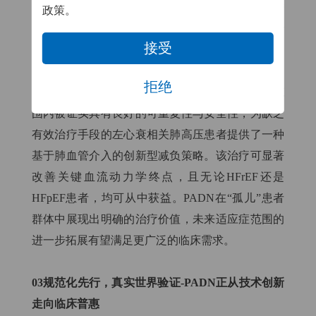
增加35米（P<0.001），生活质量评分（KCCQ）增
政策。
加18.8分；更值得关注的是，经PADN治疗后患者
接受
的再住院发生风险较治疗前降低90%。
拒绝
基于PADN–CpcPH–Pilot研究，PADN技术在全球范
围内被证实具有良好的可重复性与安全性，为缺乏
有效治疗手段的左心衰相关肺高压患者提供了一种
基于肺血管介入的创新型减负策略。该治疗可显著
改善关键血流动力学终点，且无论HFrEF还是
HFpEF患者，均可从中获益。PADN在“孤儿”患者
群体中展现出明确的治疗价值，未来适应症范围的
进一步拓展有望满足更广泛的临床需求。
03规范化先行，真实世界验证-PADN正从技术创新
走向临床普惠