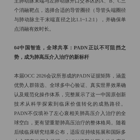
主肺动脉末端与左肺动脉开口交界区的A、B、C三
个消融靶点，选择合适的导管圈径（导管头端圈径
与肺动脉主干末端直径之比1.1~1.2:1），并确保单
点消融有效时长。
04中国智造，全球共享：PADN正以不可阻挡之
势，成为肺高压介入治疗的新标杆
本届OCC 2026会议所形成的PADN证据矩阵，涵盖
优势人群筛选、全球多中心验证、真实世界效果确
认及规范化操作体系，完整展示了这一中国原创新
技术从科学探索到临床价值转化的成熟路径。
PADN不仅填补了左心衰相关肺高压介入治疗的全
球空白，更有望重塑肺高压治疗的整体格局。随着
后续临床研究结果公布，适应症持续拓展和国际多