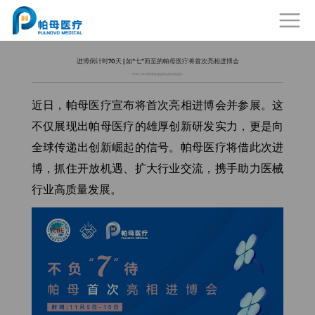
进博倒计时70天 | 如“七”而至的帕母医疗将首次亮相进博会
2024-08-27
即将亮相进博会的 帕母医疗
近日，帕母医疗宣布将首次亮相进博会并参展。这
不仅展现出帕母医疗的雄厚创新研发实力，更是向
全球传递出创新崛起的信号。帕母医疗将借此次进
博，抓住开放机遇、扩大行业交流，携手助力医械
行业高质量发展。