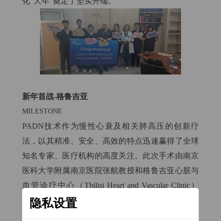
化“大年”奠定了坚实开端。
新年首战-格鲁吉亚
MILESTONE
PADN技术作为慢性心衰及相关肺高压的创新疗
法，以其精准、安全、高效的特点迅速赢得了全球
知名专家、医疗机构的高度关注。此次手术由南京
医科大学附属南京医院张航教授和格鲁吉亚心脏与
血管诊疗中心（Tbilisi Heart and Vascular Clinic）
Prof. George Khabeishvili教授共同完成了两例PADN
隐私设置
手术，为患者带来了显著改善和新希望。