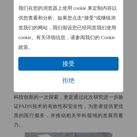
我们在您的浏览器上使用 cookie 来定制内容以
作为帕母医疗全球战略的重要一环，格鲁吉亚心脏
供您查看和分析。如果您点击“接受”或继续浏
与血管诊疗中心的加入进一步拓展了PADN技术在
览我们的网站，我们假设您已经同意我们使用
海外的覆盖范围。该医院自1994年成立以来，凭借
cookie。有关详细信息，请参阅我们的 Cookie
其世界一流的心血管诊疗能力和丰富的临床研究经
政策。
验，已成为东欧地区的医学中心。医院拥有完善的
医疗设备、丰富的临床经验和高素质的医疗团队。
接受
多年来，其在心血管疾病的治疗方面积累了丰富的
经验，特别是在肺高压等复杂疾病的诊断和治疗方
拒绝
面。此次首例临床入组的顺利实施，不仅是对医疗
科技创新的一次探索，更是通过此次研究进一步验
证PADN技术的有效性和安全性，为患者提供更优
质的医疗服务，并推动相关学科领域的发展而蓄
力。