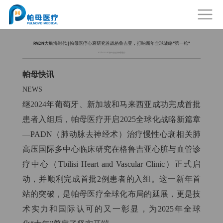
PADN大航海时代 | 帕母医疗心衰研究首战格鲁吉亚，打响新年全球战略“第一枪”
2025-01-20
新年首战 帕母医疗
帕母快讯
NEWS
继2024年葡萄牙、新加坡和马来西亚成功完成首批
患者入组后，帕母医疗开启2025全球化战略新篇章
—PADN（肺动脉去神经术）治疗慢性心衰相关肺
高压国际多中心临床研究在格鲁吉亚心脏与血管诊
疗中心（Tbilisi Heart and Vascular Clinic）正式启
动，并顺利完成首批2例患者的入组。这一新年首
站的突破，是帕母医疗全球化布局的延展，更是技
术实力和国际认可的又一彰显，为2025年全球