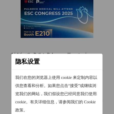
Lighting the Path to Pulmonary Hypertension
隐私设置
本次ESC展会期间，帕母医疗将以多维沉浸式体
验，全面展现PADN技术为患者生命带来的积极改
变。展区特设互动体验专区，融合专业知识展区与
我们在您的浏览器上使用 cookie 来定制内容以
手术模型实操演示，助力与会者直观感知PADN技
供您查看和分析。如果您点击“接受”或继续浏
术的临床优势与治疗价值。来自意大利、格鲁吉
览我们的网站，我们假设您已经同意我们使用
亚、葡萄牙、美国及中国等多国权威专家将亲临现
cookie。有关详细信息，请参阅我们的 Cookie
场，结合真实临床案例，分享学术见解与临床实
政策。