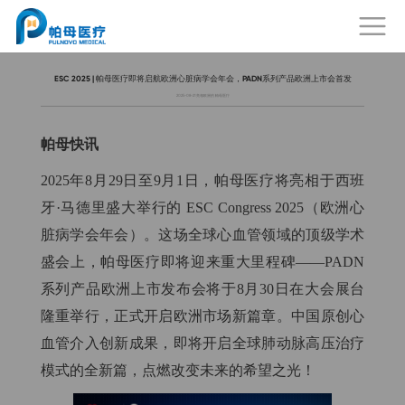
ESC 2025 | 帕母医疗即将启航欧洲心脏病学会年会，PADN系列产品欧洲上市会首发
2025-08-21
亮相欧洲的 帕母医疗
帕母快讯
2025年8月29日至9月1日，帕母医疗将亮相于西班
牙·马德里盛大举行的 ESC Congress 2025（欧洲心
脏病学会年会）。这场全球心血管领域的顶级学术
盛会上，帕母医疗即将迎来重大里程碑——PADN
系列产品欧洲上市发布会将于8月30日在大会展台
隆重举行，正式开启欧洲市场新篇章。中国原创心
血管介入创新成果，即将开启全球肺动脉高压治疗
模式的全新篇，点燃改变未来的希望之光！