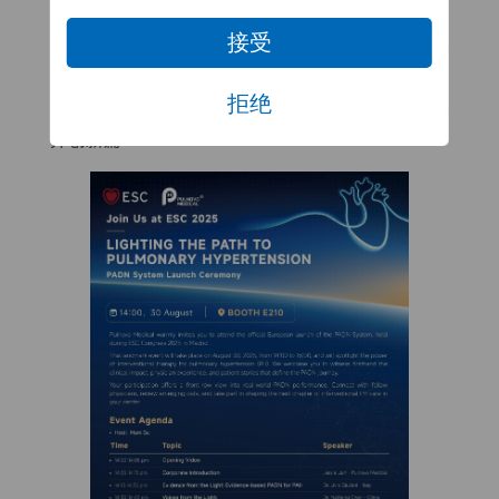
践。海外患者的康复历程也将通过影像生动亮相，
进一步彰显该技术的实际疗效与应用前景。我们诚
接受
挚邀请全球嘉宾莅临E210展位共同见证PADN系列
拒绝
产品欧洲上市的历史性时刻，共话未来发展，携手
开创新篇！